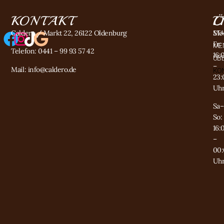
KONTAKT
Ö
L
Caldero / Markt 22, 26122 Oldenburg
Mo
STA
Fr:
ME
Telefon:
0441 – 99 93 57 42
16:
ÜB
–
Mail:
info@caldero.de
KO
23:
Uh
Sa–
So:
16:
–
00
Uh